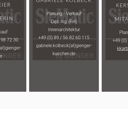
GABRIELE KOLBECK
EIER
KER
Planung - Verkauf
ERIN
MIT
Dipl. Ing. (FH)
Innenarchitektur
kauf
Plan
+49 (0) 89 / 56 82 60 115
8 98 72 30
+49 (0)
gabriele.kolbeck(at)gienger-
at)gienger-
kkar
kuechen.de
de