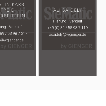
STIN KARB
FREIE
ALI SAIDELY
ARBEITERIN
Planung - Verkauf
ung - Verkauf
+49 (0) 89 / 58 98 7 119
 89 / 58 98 7 217
asaidely@wgienger.de
b@wgienger.de